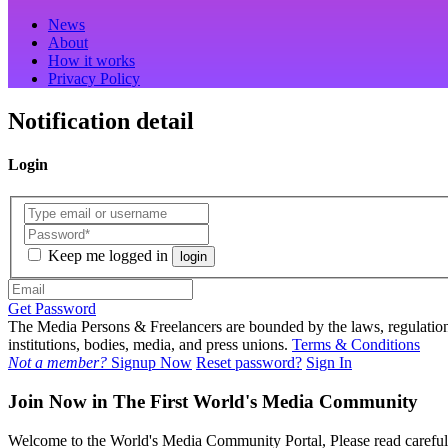
News
About
How it works
Privacy Policy
Notification detail
Login
Keep me logged in
login
Get Password
The Media Persons & Freelancers are bounded by the laws, regulations,
institutions, bodies, media, and press unions.
Terms & Conditions
Not a member?
Signup Now
Reset password?
Sign In
Join Now in The First World's Media Community
Welcome to the World's Media Community Portal, Please read carefull